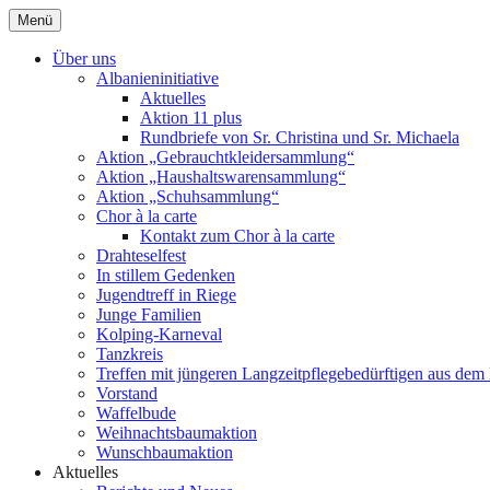
Zum
Menü
Inhalt
springen
Über uns
Albanieninitiative
Aktuelles
Aktion 11 plus
Rundbriefe von Sr. Christina und Sr. Michaela
Aktion „Gebrauchtkleidersammlung“
Aktion „Haushaltswarensammlung“
Aktion „Schuhsammlung“
Chor à la carte
Kontakt zum Chor à la carte
Drahteselfest
In stillem Gedenken
Jugendtreff in Riege
Junge Familien
Kolping-Karneval
Tanzkreis
Treffen mit jüngeren Langzeitpflegebedürftigen aus de
Vorstand
Waffelbude
Weihnachtsbaumaktion
Wunschbaumaktion
Aktuelles