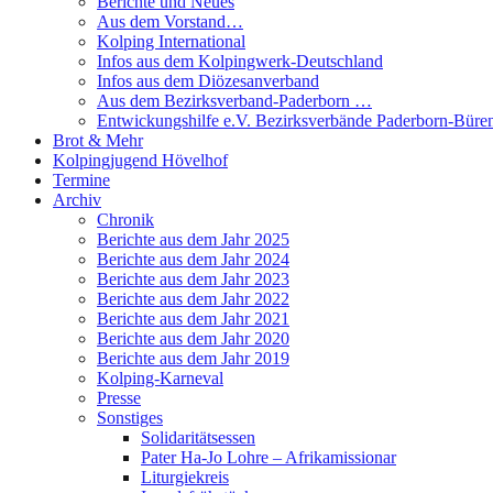
Berichte und Neues
Aus dem Vorstand…
Kolping International
Infos aus dem Kolpingwerk-Deutschland
Infos aus dem Diözesanverband
Aus dem Bezirksverband-Paderborn …
Entwickungshilfe e.V. Bezirksverbände Paderborn-Büre
Brot & Mehr
Kolpingjugend Hövelhof
Termine
Archiv
Chronik
Berichte aus dem Jahr 2025
Berichte aus dem Jahr 2024
Berichte aus dem Jahr 2023
Berichte aus dem Jahr 2022
Berichte aus dem Jahr 2021
Berichte aus dem Jahr 2020
Berichte aus dem Jahr 2019
Kolping-Karneval
Presse
Sonstiges
Solidaritätsessen
Pater Ha-Jo Lohre – Afrikamissionar
Liturgiekreis