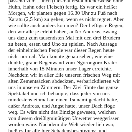
passend zum Lunch (diesmal erstaunlicherweise ohne
Huhn, Hahn oder Fleisch) fertig. Es war ein heißer
Morgen, wir planten gegen 16.30 Uhr zu Fuß nach
Karatu (2,5 km) zu gehen, wenn es nicht regnet. Aber
wie sollte auch anders kommen? Der heftigste Regen,
den wir alle je erlebt haben, außer Andreas, zwang
uns dazu zum tausendsten Mal mit den drei Brüdern
zu beten, essen und Uno zu spielen. Nach Aussage
der einheimischen People war dieser Regen heute
nicht normal. Man konnte genau sehen, wie eine
dunkle, graue Regenwand vom Ngorongoro Krater
innerhalb von 15 Minuten unser Lager erreichte.
Nachdem wir in aller Eile unseren frischen Weg mit
alten Zementsäcken abdeckten, verbarickdierten wir
uns in unseren Zimmern. Der Zivi filmte das ganze
Spektakel und ich behaupte, dass jeder von uns
mindestens einmal an einen Tsunami gedacht hatte,
außer Andreas, und Angst hatte, unser Dach flöge
weg. Es wäre nicht das Einzige gewesen, welchen
von diesem dreißigminütigen Unwetter weggerissen
worden wäre. Nachdem die Welt wieder lieb war,
hieß es für alle hier Schadensbeseitigung, und