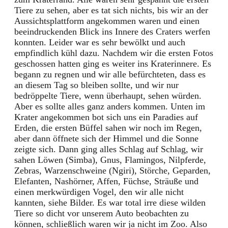
Tiere zu sehen, aber es tat sich nichts, bis wir an der
Aussichtsplattform angekommen waren und einen
beeindruckenden Blick ins Innere des Craters werfen
konnten. Leider war es sehr bewölkt und auch
empfindlich kühl dazu. Nachdem wir die ersten Fotos
geschossen hatten ging es weiter ins Kraterinnere. Es
begann zu regnen und wir alle befürchteten, dass es
an diesem Tag so bleiben sollte, und wir nur
bedröppelte Tiere, wenn überhaupt, sehen würden.
Aber es sollte alles ganz anders kommen. Unten im
Krater angekommen bot sich uns ein Paradies auf
Erden, die ersten Büffel sahen wir noch im Regen,
aber dann öffnete sich der Himmel und die Sonne
zeigte sich. Dann ging alles Schlag auf Schlag, wir
sahen Löwen (Simba), Gnus, Flamingos, Nilpferde,
Zebras, Warzenschweine (Ngiri), Störche, Geparden,
Elefanten, Nashörner, Affen, Füchse, Sträuße und
einen merkwürdigen Vogel, den wir alle nicht
kannten, siehe Bilder. Es war total irre diese wilden
Tiere so dicht vor unserem Auto beobachten zu
können, schließlich waren wir ja nicht im Zoo. Also