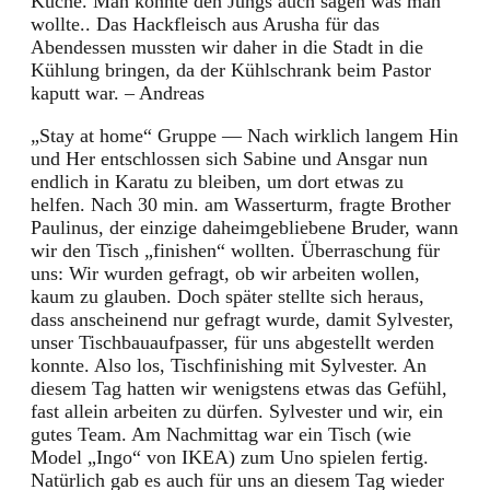
Küche. Man konnte den Jungs auch sagen was man
wollte.. Das Hackfleisch aus Arusha für das
Abendessen mussten wir daher in die Stadt in die
Kühlung bringen, da der Kühlschrank beim Pastor
kaputt war. – Andreas
„Stay at home“ Gruppe — Nach wirklich langem Hin
und Her entschlossen sich Sabine und Ansgar nun
endlich in Karatu zu bleiben, um dort etwas zu
helfen. Nach 30 min. am Wasserturm, fragte Brother
Paulinus, der einzige daheimgebliebene Bruder, wann
wir den Tisch „finishen“ wollten. Überraschung für
uns: Wir wurden gefragt, ob wir arbeiten wollen,
kaum zu glauben. Doch später stellte sich heraus,
dass anscheinend nur gefragt wurde, damit Sylvester,
unser Tischbauaufpasser, für uns abgestellt werden
konnte. Also los, Tischfinishing mit Sylvester. An
diesem Tag hatten wir wenigstens etwas das Gefühl,
fast allein arbeiten zu dürfen. Sylvester und wir, ein
gutes Team. Am Nachmittag war ein Tisch (wie
Model „Ingo“ von IKEA) zum Uno spielen fertig.
Natürlich gab es auch für uns an diesem Tag wieder