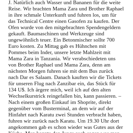
J. Natürlich auch Wasser und Bananen für die weite
Reise. Wir brachten Mama Zara und Brother Raphael
in ihre schmale Unterkunft und fuhren los, um für
das Technical Centre einen Gasofen zu kaufen. Der
Ofen wurde von den mitgebrachten Spendengeldern
gekauft. Baumaschinen und Werkzeuge sind
ungewöhnlich teuer. Ein Betonmischer sollte 700
Euro kosten. Zu Mittag gab es Hühnchen mit
Pommes beim Inder, unsere letzte Mahlzeit mit
Mama Zara in Tanzania. Wir verabschiedeten uns
von Brother Raphael und Mama Zara, denn am
nächsten Morgen fuhren sie mit dem Bus zurück
nach Dar es Salaam. Danach kauften wir die Tickets
für unseren Flug nach Zanzibar ein, das Stück für
134 U$. Ich ärgere mich, weil ich auf den alten
Wechselkurstrick reingefallen bin, kann passieren. –
Nach einem großen Einkauf im Shoprite, direkt
gegenüber vom Busterminal, an dem wir auf der
Hinfahrt nach Karatu zwei Stunden verbracht haben,
fuhren wir zurück nach Karatu. Um 19.30 Uhr dort
angekommen gab es schon wieder was Gutes aus der