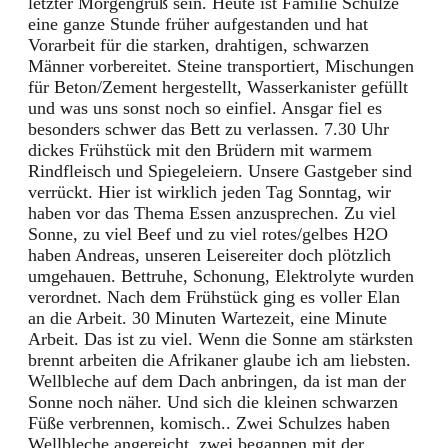
letzter Morgengruß sein. Heute ist Familie Schulze
eine ganze Stunde früher aufgestanden und hat
Vorarbeit für die starken, drahtigen, schwarzen
Männer vorbereitet. Steine transportiert, Mischungen
für Beton/Zement hergestellt, Wasserkanister gefüllt
und was uns sonst noch so einfiel. Ansgar fiel es
besonders schwer das Bett zu verlassen. 7.30 Uhr
dickes Frühstück mit den Brüdern mit warmem
Rindfleisch und Spiegeleiern. Unsere Gastgeber sind
verrückt. Hier ist wirklich jeden Tag Sonntag, wir
haben vor das Thema Essen anzusprechen. Zu viel
Sonne, zu viel Beef und zu viel rotes/gelbes H2O
haben Andreas, unseren Leisereiter doch plötzlich
umgehauen. Bettruhe, Schonung, Elektrolyte wurden
verordnet. Nach dem Frühstück ging es voller Elan
an die Arbeit. 30 Minuten Wartezeit, eine Minute
Arbeit. Das ist zu viel. Wenn die Sonne am stärksten
brennt arbeiten die Afrikaner glaube ich am liebsten.
Wellbleche auf dem Dach anbringen, da ist man der
Sonne noch näher. Und sich die kleinen schwarzen
Füße verbrennen, komisch.. Zwei Schulzes haben
Wellbleche angereicht, zwei begannen mit der