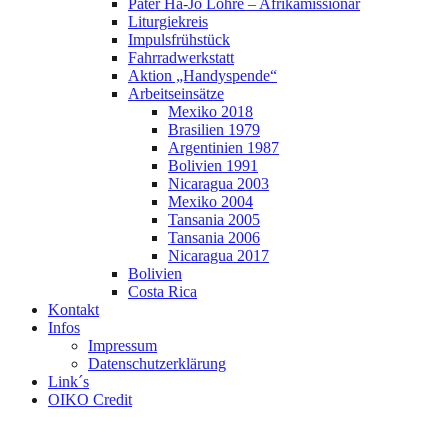
Pater Ha-Jo Lohre – Afrikamissionar
Liturgiekreis
Impulsfrühstück
Fahrradwerkstatt
Aktion „Handyspende“
Arbeitseinsätze
Mexiko 2018
Brasilien 1979
Argentinien 1987
Bolivien 1991
Nicaragua 2003
Mexiko 2004
Tansania 2005
Tansania 2006
Nicaragua 2017
Bolivien
Costa Rica
Kontakt
Infos
Impressum
Datenschutzerklärung
Link´s
OIKO Credit