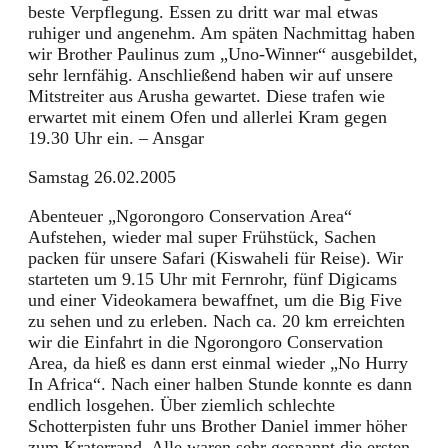
beste Verpflegung. Essen zu dritt war mal etwas
ruhiger und angenehm. Am späten Nachmittag haben
wir Brother Paulinus zum „Uno-Winner“ ausgebildet,
sehr lernfähig. Anschließend haben wir auf unsere
Mitstreiter aus Arusha gewartet. Diese trafen wie
erwartet mit einem Ofen und allerlei Kram gegen
19.30 Uhr ein. – Ansgar
Samstag 26.02.2005
Abenteuer „Ngorongoro Conservation Area“
Aufstehen, wieder mal super Frühstück, Sachen
packen für unsere Safari (Kiswaheli für Reise). Wir
starteten um 9.15 Uhr mit Fernrohr, fünf Digicams
und einer Videokamera bewaffnet, um die Big Five
zu sehen und zu erleben. Nach ca. 20 km erreichten
wir die Einfahrt in die Ngorongoro Conservation
Area, da hieß es dann erst einmal wieder „No Hurry
In Africa“. Nach einer halben Stunde konnte es dann
endlich losgehen. Über ziemlich schlechte
Schotterpisten fuhr uns Brother Daniel immer höher
zum Kraterrand. Alle waren sehr gespannt die ersten