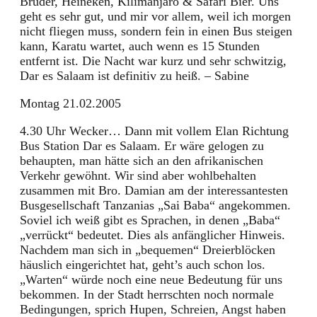
Brüder, Heineken, Kilimanjaro & Safari Bier. Uns
geht es sehr gut, und mir vor allem, weil ich morgen
nicht fliegen muss, sondern fein in einen Bus steigen
kann, Karatu wartet, auch wenn es 15 Stunden
entfernt ist. Die Nacht war kurz und sehr schwitzig,
Dar es Salaam ist definitiv zu heiß. – Sabine
Montag 21.02.2005
4.30 Uhr Wecker… Dann mit vollem Elan Richtung
Bus Station Dar es Salaam. Er wäre gelogen zu
behaupten, man hätte sich an den afrikanischen
Verkehr gewöhnt. Wir sind aber wohlbehalten
zusammen mit Bro. Damian am der interessantesten
Busgesellschaft Tanzanias „Sai Baba“ angekommen.
Soviel ich weiß gibt es Sprachen, in denen „Baba“
„verrückt“ bedeutet. Dies als anfänglicher Hinweis.
Nachdem man sich in „bequemen“ Dreierblöcken
häuslich eingerichtet hat, geht’s auch schon los.
„Warten“ würde noch eine neue Bedeutung für uns
bekommen. In der Stadt herrschten noch normale
Bedingungen, sprich Hupen, Schreien, Angst haben