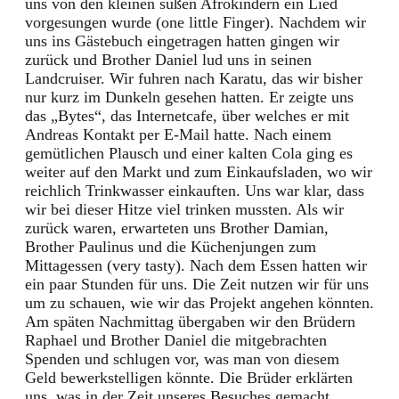
uns von den kleinen süßen Afrokindern ein Lied
vorgesungen wurde (one little Finger). Nachdem wir
uns ins Gästebuch eingetragen hatten gingen wir
zurück und Brother Daniel lud uns in seinen
Landcruiser. Wir fuhren nach Karatu, das wir bisher
nur kurz im Dunkeln gesehen hatten. Er zeigte uns
das „Bytes“, das Internetcafe, über welches er mit
Andreas Kontakt per E-Mail hatte. Nach einem
gemütlichen Plausch und einer kalten Cola ging es
weiter auf den Markt und zum Einkaufsladen, wo wir
reichlich Trinkwasser einkauften. Uns war klar, dass
wir bei dieser Hitze viel trinken mussten. Als wir
zurück waren, erwarteten uns Brother Damian,
Brother Paulinus und die Küchenjungen zum
Mittagessen (very tasty). Nach dem Essen hatten wir
ein paar Stunden für uns. Die Zeit nutzen wir für uns
um zu schauen, wie wir das Projekt angehen könnten.
Am späten Nachmittag übergaben wir den Brüdern
Raphael und Brother Daniel die mitgebrachten
Spenden und schlugen vor, was man von diesem
Geld bewerkstelligen könnte. Die Brüder erklärten
uns, was in der Zeit unseres Besuches gemacht