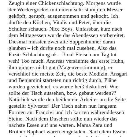
Zeugin einer Chickenschlachtung. Morgens wurde
der Weckergockel mit einem sehr stumpfen Messer
geköpft, gerupft, ausgenommen und gekocht. Ich
durfte den Köchen, Vitalis und Peter, über die
Schulter schauen. Nice Boys. Unfassbar, kurz nach
dem Mittagessen wurde das Abendessen vorbereitet.
Diesmal mussten zwei alte Suppenhühner daran
glauben – ich durfte noch mal zusehen. Also das
Fazit: Schlachtung ok – 3mal Fleisch am Tag tut
weh! Too much. Andreas versäumte das erste Huhn,
ihm ging es nicht gut (Magenverstimmung), er
verschlief die meiste Zeit, die beste Medizin. Ansgari
und Benjamini starteten nun richtig durch, Pläne
wurden gezeichnet, es wurde heiß diskutiert. Wie
sollte der Tisch aussehen, bzw. gebaut werden??
Natürlich wurde den beiden ein Arbeiter an die Seite
gestellt: Sylvester! Der Tisch nahm nun langsam
Formen an. Franzivi und ich karrten währenddessen
Steine. Nach dem Duschen sollte nun wieder das
nächste Essen auf uns warten. Mama Zara und
Brother Raphael waren eingeladen. Nach dem Essen