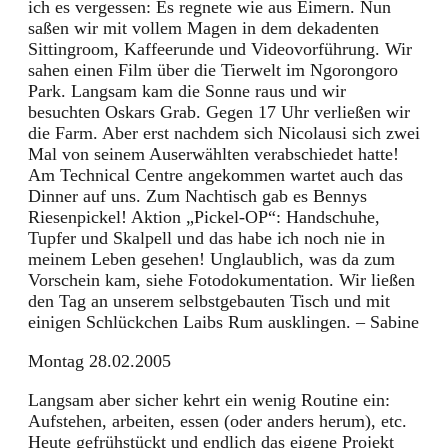
ich es vergessen: Es regnete wie aus Eimern. Nun
saßen wir mit vollem Magen in dem dekadenten
Sittingroom, Kaffeerunde und Videovorführung. Wir
sahen einen Film über die Tierwelt im Ngorongoro
Park. Langsam kam die Sonne raus und wir
besuchten Oskars Grab. Gegen 17 Uhr verließen wir
die Farm. Aber erst nachdem sich Nicolausi sich zwei
Mal von seinem Auserwählten verabschiedet hatte!
Am Technical Centre angekommen wartet auch das
Dinner auf uns. Zum Nachtisch gab es Bennys
Riesenpickel! Aktion „Pickel-OP“: Handschuhe,
Tupfer und Skalpell und das habe ich noch nie in
meinem Leben gesehen! Unglaublich, was da zum
Vorschein kam, siehe Fotodokumentation. Wir ließen
den Tag an unserem selbstgebauten Tisch und mit
einigen Schlückchen Laibs Rum ausklingen. – Sabine
Montag 28.02.2005
Langsam aber sicher kehrt ein wenig Routine ein:
Aufstehen, arbeiten, essen (oder anders herum), etc.
Heute gefrühstückt und endlich das eigene Projekt