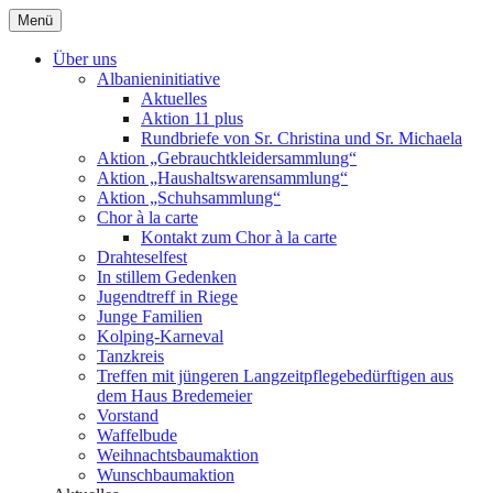
Zum
Menü
Inhalt
springen
Über uns
Albanieninitiative
Aktuelles
Aktion 11 plus
Rundbriefe von Sr. Christina und Sr. Michaela
Aktion „Gebrauchtkleidersammlung“
Aktion „Haushaltswarensammlung“
Aktion „Schuhsammlung“
Chor à la carte
Kontakt zum Chor à la carte
Drahteselfest
In stillem Gedenken
Jugendtreff in Riege
Junge Familien
Kolping-Karneval
Tanzkreis
Treffen mit jüngeren Langzeitpflegebedürftigen aus
dem Haus Bredemeier
Vorstand
Waffelbude
Weihnachtsbaumaktion
Wunschbaumaktion