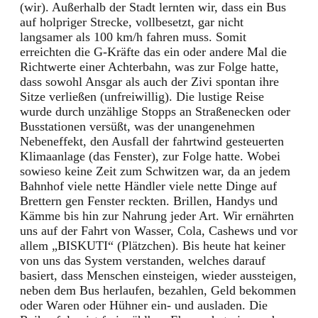
(wir). Außerhalb der Stadt lernten wir, dass ein Bus
auf holpriger Strecke, vollbesetzt, gar nicht
langsamer als 100 km/h fahren muss. Somit
erreichten die G-Kräfte das ein oder andere Mal die
Richtwerte einer Achterbahn, was zur Folge hatte,
dass sowohl Ansgar als auch der Zivi spontan ihre
Sitze verließen (unfreiwillig). Die lustige Reise
wurde durch unzählige Stopps an Straßenecken oder
Busstationen versüßt, was der unangenehmen
Nebeneffekt, den Ausfall der fahrtwind gesteuerten
Klimaanlage (das Fenster), zur Folge hatte. Wobei
sowieso keine Zeit zum Schwitzen war, da an jedem
Bahnhof viele nette Händler viele nette Dinge auf
Brettern gen Fenster reckten. Brillen, Handys und
Kämme bis hin zur Nahrung jeder Art. Wir ernährten
uns auf der Fahrt von Wasser, Cola, Cashews und vor
allem „BISKUTI“ (Plätzchen). Bis heute hat keiner
von uns das System verstanden, welches darauf
basiert, dass Menschen einsteigen, wieder aussteigen,
neben dem Bus herlaufen, bezahlen, Geld bekommen
oder Waren oder Hühner ein- und ausladen. Die