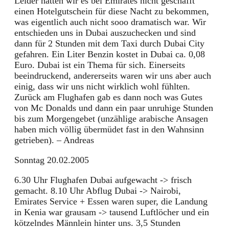
Leider hatten wir es bei Emirates nicht geschafft
einen Hotelgutschein für diese Nacht zu bekommen,
was eigentlich auch nicht sooo dramatisch war. Wir
entschieden uns in Dubai auszuchecken und sind
dann für 2 Stunden mit dem Taxi durch Dubai City
gefahren. Ein Liter Benzin kostet in Dubai ca. 0,08
Euro. Dubai ist ein Thema für sich. Einerseits
beeindruckend, andererseits waren wir uns aber auch
einig, dass wir uns nicht wirklich wohl fühlten.
Zurück am Flughafen gab es dann noch was Gutes
von Mc Donalds und dann ein paar unruhige Stunden
bis zum Morgengebet (unzählige arabische Ansagen
haben mich völlig übermüdet fast in den Wahnsinn
getrieben). – Andreas
Sonntag 20.02.2005
6.30 Uhr Flughafen Dubai aufgewacht -> frisch
gemacht. 8.10 Uhr Abflug Dubai -> Nairobi,
Emirates Service + Essen waren super, die Landung
in Kenia war grausam -> tausend Luftlöcher und ein
kötzelndes Männlein hinter uns. 3,5 Stunden