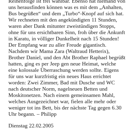
Reihenfolge ist frei wählbar. Ebenso hat niemand von
uns herausfinden können was es mit dem „Anhalten,
Bus begrüßen“ und dem „Turbo“-Knopf auf sich hat.
Wir rechneten mit den angekündigten 11 Stunden,
waren aber Dank mitunter zweistündigen Stopps,
ohne für uns ersichtbaren Sinn, froh über die Ankunft
in Karatu, in völliger Dunkelheit nach 15 Stunden!
Der Empfang war zu aller Freude gigantisch.
Nachdem wir Mama Zara (Waltraud Hetterix),
Brother Daniel, und den Abt Brother Raphael begrüßt
hatten, ging es per Jeep gen neue Heimat, welche
eine kolossale Überraschung werden sollte. Eigens
für uns war kurzfristig ein neues Haus errichtet
worden: Zwei Zimmer, Bad mit Dusche und WC
nach deutscher Norm, nagelneuen Betten und
Moskitonetzen. Nach einem gemeinsamen Mahl,
welches Ausgezeichnet war, fielen alle mehr oder
weniger tot ins Bett, bis der nächste Tag gegen 6.30
Uhr begann. – Philipp
Dienstag 22.02.2005