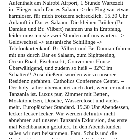
Aufenthalt am Nairobi Airport, 1 Stunde Wartezeit
im Flieger nach Dar es Salaam -> der Flug war etwas
harmloser, für mich trotzdem schrecklich. 15.30 Uhr
Ankunft in Dar es Salaam. Die kleinen Brüder (Br.
Damian und Br. Vilbert) nahmen uns in Empfang,
leider mussten sie zwei Stunden auf uns warten. ->
Geldwechsel -> tansanische Schillinge ->
Telefonkartenkauf. Br. Vilbert und Br. Damian fuhren
mit uns durch Dar es Salaam, zum Sightseeing,
Ocean Road, Fischmarkt, Gouverneur House.
Überwältigend, und zudem so heiß – 32°C im
Schatten!! Anschließend wurden wir zu unserer
Residenz gefahren. Catholics Conference Center. –
Der holy father übernachtet auch dort, wenn er mal in
Tanzania ist. Luxus pur, Zimmer mit Betten,
Moskitonetzen, Dusche, Wassercloset und vieles
mehr. Europäischer Standard. 19.30 Uhr Abendessen,
lecker lecker lecker. Wir werden definitiv nicht
abnehmen auf unserer Tanzania Exkursion, das erste
mal Kochbananen gefuttert. In den Abendstunden
saßen wir nett beisammen. Fam. Schulz und die