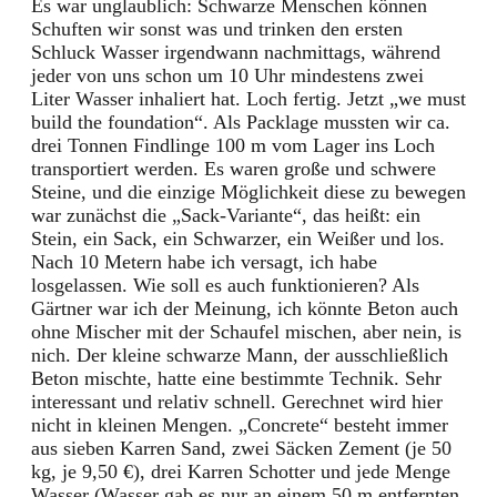
Es war unglaublich: Schwarze Menschen können
Schuften wir sonst was und trinken den ersten
Schluck Wasser irgendwann nachmittags, während
jeder von uns schon um 10 Uhr mindestens zwei
Liter Wasser inhaliert hat. Loch fertig. Jetzt „we must
build the foundation“. Als Packlage mussten wir ca.
drei Tonnen Findlinge 100 m vom Lager ins Loch
transportiert werden. Es waren große und schwere
Steine, und die einzige Möglichkeit diese zu bewegen
war zunächst die „Sack-Variante“, das heißt: ein
Stein, ein Sack, ein Schwarzer, ein Weißer und los.
Nach 10 Metern habe ich versagt, ich habe
losgelassen. Wie soll es auch funktionieren? Als
Gärtner war ich der Meinung, ich könnte Beton auch
ohne Mischer mit der Schaufel mischen, aber nein, is
nich. Der kleine schwarze Mann, der ausschließlich
Beton mischte, hatte eine bestimmte Technik. Sehr
interessant und relativ schnell. Gerechnet wird hier
nicht in kleinen Mengen. „Concrete“ besteht immer
aus sieben Karren Sand, zwei Säcken Zement (je 50
kg, je 9,50 €), drei Karren Schotter und jede Menge
Wasser (Wasser gab es nur an einem 50 m entfernten